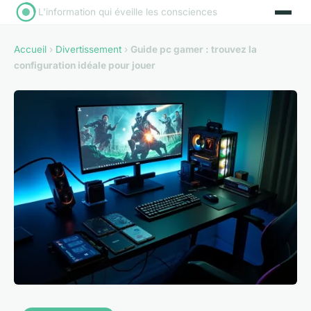
L'information qui éveille les consciences
Accueil
›
Divertissement
›
Guide pc gamer : trouvez la
configuration idéale pour jouer