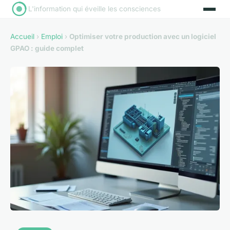
L'information qui éveille les consciences
Accueil
›
Emploi
›
Optimiser votre production avec un logiciel
GPAO : guide complet