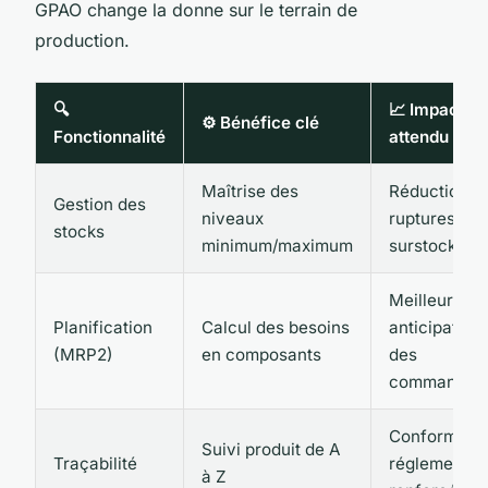
GPAO change la donne sur le terrain de
production.
🔍
📈 Impact
⚙️ Bénéfice clé
Fonctionnalité
attendu
Maîtrise des
Réduction d
Gestion des
niveaux
ruptures et
stocks
minimum/maximum
surstocks
Meilleure
Planification
Calcul des besoins
anticipation
(MRP2)
en composants
des
commandes
Conformité
Suivi produit de A
Traçabilité
réglementai
à Z