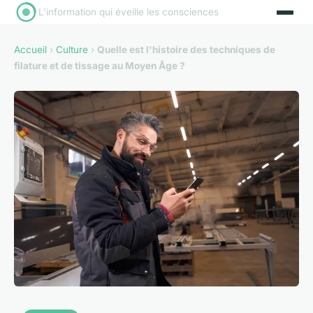
L'information qui éveille les consciences
Accueil
›
Culture
›
Quelle est l'histoire des techniques de
filature et de tissage au Moyen Âge ?