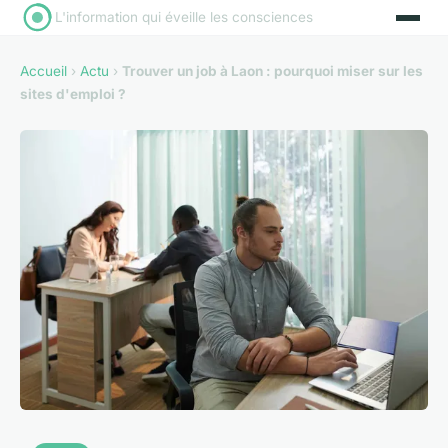
L'information qui éveille les consciences
Accueil
›
Actu
›
Trouver un job à Laon : pourquoi miser sur les
sites d'emploi ?