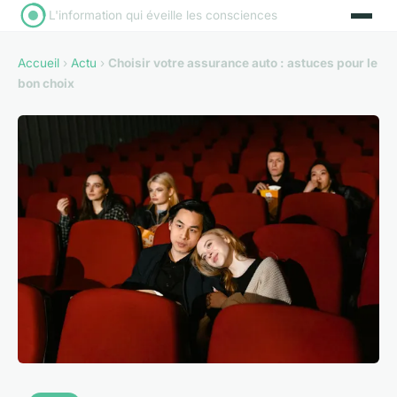
L'information qui éveille les consciences
Accueil
›
Actu
›
Choisir votre assurance auto : astuces pour le
bon choix