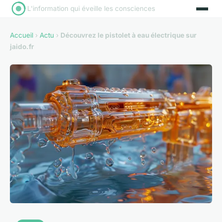
L'information qui éveille les consciences
Accueil
›
Actu
›
Découvrez le pistolet à eau électrique sur
jaido.fr